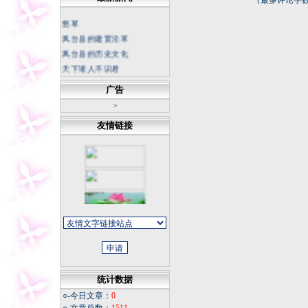
（最多评论字数
悠草
凤台县的建置沿革
凤台县的历史文化
天下谁人不识君
中国科幻底气来自大国重器
广告
不断书写荒漠化防治新篇章
>
坚持正确的思想理念 传承中
华民族灵魂
友情链接
冬日天寒，我从不怀疑春天
的花朵
今夜
同学老照片
福寿康宁
微信记录怎样才能成为证据
统计数据
○-今日文章：
0