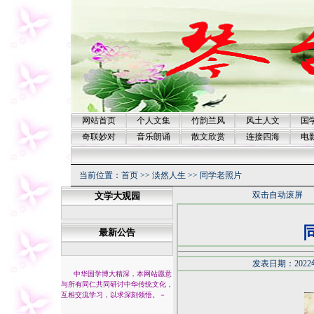
网站首页
个人文集
竹韵兰风
风土人文
国
奇联妙对
音乐朗诵
散文欣赏
连接四海
电
当前位置：
首页
>>
淡然人生
>>
同学老照片
双击自动滚屏
文学大观园
最新公告
发表日期：2022
中华国学博大精深，本网站愿意
与所有同仁共同研讨中华传统文化，
互相交流学习，以求深刻领悟。
－