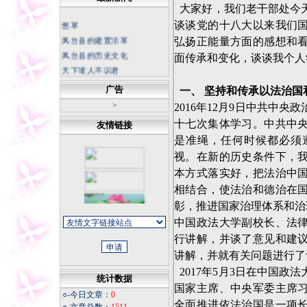
大家好，我们老干部处今
悠草
谈谈党的十八大以来我们
凤台县的建置沿革
弘扬正能量方面的感想和
凤台县的历史文化
面传承和变化，谈谈我个人
天下谁人不识君
中国科幻底气来自大国重器
广告
一、 坚持和传承以法治国
不断书写荒漠化防治新篇章
>
2016年12月9日中共中
坚持正确的思想理念 传承中
华民族灵魂
十七次集体学习。中共中
友情链接
冬日天寒，我从不怀疑春天
是准绳，任何时候都必须
的花朵
视。在新的历史条件下，
今夜
本方式落实好，把法治中
同学老照片
相结合，使法治和德治在
福寿康宁
彰，推进国家治理体系和治
微信记录怎样才能成为证据
中国政法大学副校长、法
行讲解，并谈了意见和建
讲解，并就有关问题进行了
2017年5月3日在中国政
统计数据
国家主席、中央军委主席
○-今日文章：
0
全面推进依法治国是一项