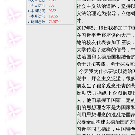
○-文章总数：
1511
○-今日访问：
758
社会主义法治道路，坚持
○-本周访问：
9282
义法治理论为指导，立德
○-本月访问：
12055
才。
○-访问总数：
7250744
2017年5月16日我参加
在习近平考察座谈的大厅
地的校友代表参加了座谈
大学传递了这样的信号，
法治国和以德治国相结合
勇于开拓实践，勇于探索真
今天我为什么要谈以德治
潮中，拜金主义泛滥，很
前发生了很多观念沦丧的
反动势力操纵下企图颠覆
人，他们掌握了国家一定
们的思想理念不是为国家
利用思想理念的混乱给国
家要全面构建以德治国的方
习近平同志指出，中国特