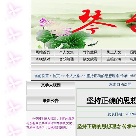
网站首页
个人文集
竹韵兰风
风土人文
国
奇联妙对
音乐朗诵
散文欣赏
连接四海
电
当前位置：
首页
>>
个人文集
>>
坚持正确的思想理念 传承中华
双击自动滚屏
文学大观园
坚持正确的思想
最新公告
发表日期：2022年
中华国学博大精深，本网站愿意
与所有同仁共同研讨中华传统文化，
坚持正确的思想理念 传承
互相交流学习，以求深刻领悟。
－