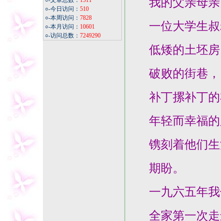
我的父亲母亲
○-文章总数：
1511
○-今日访问：
510
○-本周访问：
7828
一位大学生叔叔
○-本月访问：
10601
○-访问总数：
7249290
低矮的土坯房
破败的街巷，
补丁摞补丁的
年轻而幸福的
镌刻着他们生活
期盼。
一九六五年我
全家第一次走