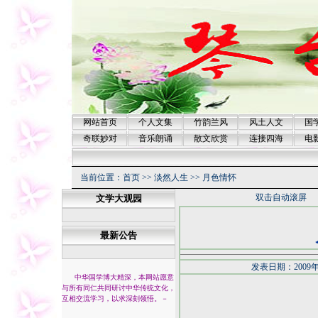
网站首页
个人文集
竹韵兰风
风土人文
国
奇联妙对
音乐朗诵
散文欣赏
连接四海
电
当前位置：
首页
>>
淡然人生
>>
月色情怀
双击自动滚屏
文学大观园
最新公告
发表日期：2009年
中华国学博大精深，本网站愿意
与所有同仁共同研讨中华传统文化，
互相交流学习，以求深刻领悟。
－