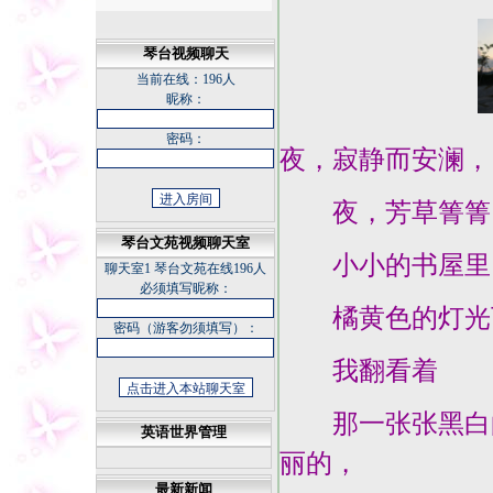
琴台视频聊天
当前在线：
196人
昵称：
密码：
夜，寂静而安澜，
夜，芳草箐箐
琴台文苑视频聊天室
小小的书屋里
聊天室1
琴台文苑在线196人
必须填写昵称：
橘黄色的灯光
密码（游客勿须填写）：
我翻看着
那一张张黑白的
英语世界管理
丽的，
最新新闻