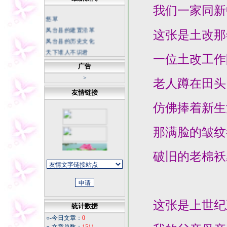
我们一家同新中
悠草
凤台县的建置沿革
这张是土改那
凤台县的历史文化
天下谁人不识君
一位土改工作队
中国科幻底气来自大国重器
广告
不断书写荒漠化防治新篇章
>
坚持正确的思想理念 传承中
老人蹲在田头，
华民族灵魂
友情链接
冬日天寒，我从不怀疑春天
仿佛捧着新生
的花朵
今夜
那满脸的皱纹
同学老照片
福寿康宁
破旧的老棉袄裹
微信记录怎样才能成为证据
这张是上世纪
统计数据
○-今日文章：
0