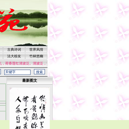
古典诗词
世界风情
法大校友
竹林悠幽
，荷香莲红清波泛。清波泛，酒冷诗残，兰舟梦断。黄菊开后东风伴，月华又洒江南岸
最新图文