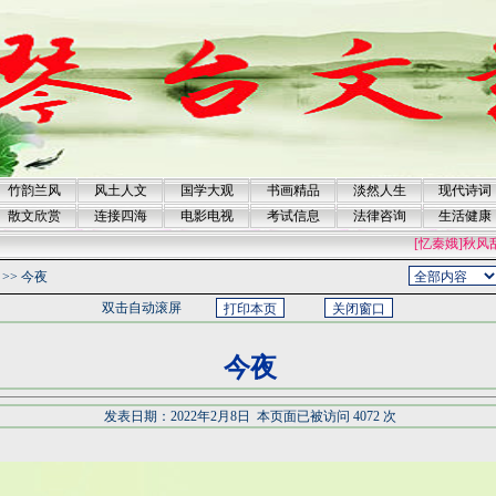
竹韵兰风
风土人文
国学大观
书画精品
淡然人生
现代诗词
散文欣赏
连接四海
电影电视
考试信息
法律咨询
生活健康
[忆秦娥]秋风乱
>>
今夜
双击自动滚屏
今夜
发表日期：2022年2月8日 本页面已被访问 4072 次