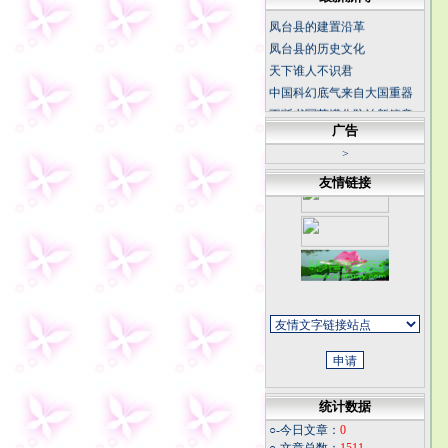
凤台县的建置沿革
凤台县的历史文化
天下谁人不识君
中国科幻底气来自大国重器
不断书写荒漠化防治新篇章
坚持正确的思想理念 传承中
广告
华民族灵魂
>
冬日天寒，我从不怀疑春天
友情链接
的花朵
今夜
同学老照片
福寿康宁
微信记录怎样才能成为证据
统计数据
○-今日文章：
0