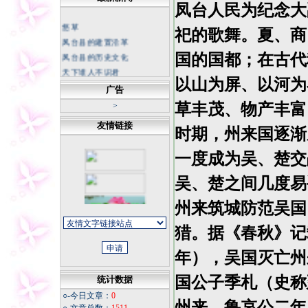
凤台人民为纪念大
悠草
祀的歌舞。夏、商
凤台县的建置沿革
凤台县的历史文化
国的国都；在古代
天下谁人不识君
中国科幻底气来自大国重器
以山为屏、以河为
广告
不断书写荒漠化防治新篇章
草丰茂、物产丰富
>
坚持正确的思想理念 传承中
华民族灵魂
友情链接
时期，州来国逐渐
冬日天寒，我从不怀疑春天
的花朵
一度成为吴、楚交
今夜
吴、楚之间几度易
同学老照片
福寿康宁
州来筑城防范吴国
微信记录怎样才能成为证据
猎。据《春秋》记
年），吴国灭亡州
国公子季札（史称
统计数据
○-今日文章：
0
州来。鲁哀公二年