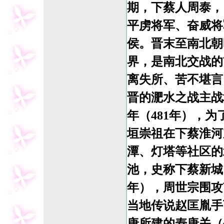
期，下蔡人周泰，
平虏将军、奋威将
侯。晋末至南北朝
界，是南北交战的
离失所、苦不堪言
晋的淝水之战主战
年（481年），
垣崇祖在下蔡淮河
潭、灯塔等社区的
池，史称下蔡新城
年），周世宗围攻
当地传说赵匡胤手
唐所建的寿唐关（