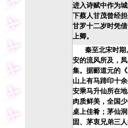
进入诗赋中作为城
下蔡人甘茂曾经担
甘罗十二岁时凭借
上卿。
秦至北宋时期
安的流风所及，凤
集。据郦道元的《
山上有马蹄印十余
安乘马升仙所在地
肉质鲜美，全国少
桌上佳肴；茅仙洞
固、茅衷兄弟三人