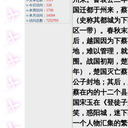
○-文章总数：
1511
○-今日访问：
124
国迁都于州来，蔡
○-本周访问：
1730
○-本月访问：
14104
（史称其都城为下
○-访问总数：
7252793
区一带）。春秋末
后，越国因为下蔡
地，难以管理，就
围。战国初期，楚
年），楚国灭亡蔡
公子封地；其后，
蔡在内的十二个县
国宋玉在《登徒子
笑，惑阳城，迷下
一个人物汇集的繁