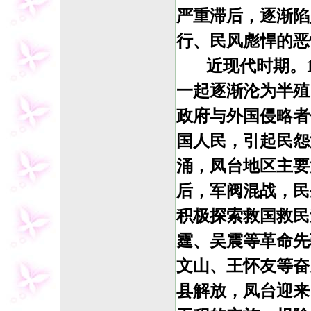
严重滞后，逐渐陷
行、民风彪悍的恶
近现代时期。1
一起逐渐沦为半殖
政府与外国侵略者
国人民，引起民怨
涌，凤台地区主要
后，军阀混战，民
积极探索救国救民
霆、吴震等革命先
文山、王怀友等奋勇
县解放，凤台迎来