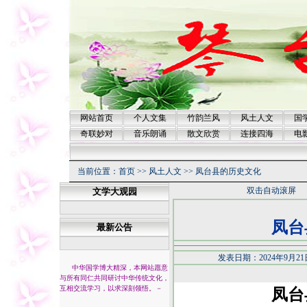
网站首页
个人文集
竹韵兰风
风土人文
国
奇联妙对
音乐朗诵
散文欣赏
连接四海
电
当前位置：
首页
>>
风土人文
>>
凤台县的历史文化
双击自动滚屏
文学大观园
凤台
最新公告
发表日期：2024年9月2
中华国学博大精深，本网站愿意
与所有同仁共同研讨中华传统文化，
互相交流学习，以求深刻领悟。
－
凤台