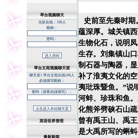
琴台视频聊天
史前至先秦时期
当前在线：
196人
昵称：
蕴深厚。城关镇西
密码：
生物化石，说明凤
生存。刘集镇山口
制石器与陶器，显
琴台文苑视频聊天室
补了淮夷文化的空
聊天室1
琴台文苑在线196人
必须填写昵称：
夷玭珠暨鱼。”说
密码（游客勿须填写）：
河蚌、珍珠和鱼。
化熊斧劈硖石山疏
曾有禹王山、禹王
英语世界管理
是大禹所写的蝌蚪
最新新闻