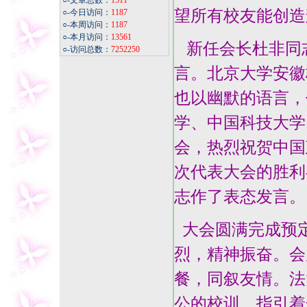
○-文章总数：
1511
望所有校友能创造
○-今日访问：
1187
○-本周访问：
1187
○-本月访问：
13561
新任会长杜非同
○-访问总数：
7252250
言。北京大学安徽
也以幽默的语言，
学、中国科技大学
会，热烈祝贺中国
次代表大会的胜利
志作了表态发言。
大会圆满完成预
烈，精神振奋。会
餐，同叙友情。法
公的校训，指引着