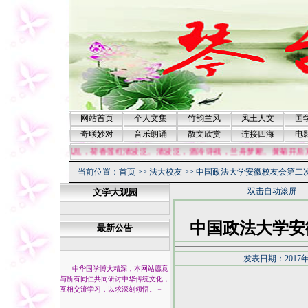
网站首页
个人文集
竹韵兰风
风土人文
国
奇联妙对
音乐朗诵
散文欣赏
连接四海
电
[忆秦娥]秋风乱，荷香莲红清波泛。清波泛，酒冷诗残，兰舟梦断。黄菊开后东
当前位置：
首页
>>
法大校友
>>
中国政法大学安徽校友会第二
双击自动滚屏
文学大观园
中国政法大学安
最新公告
发表日期：2017年
中华国学博大精深，本网站愿意
与所有同仁共同研讨中华传统文化，
互相交流学习，以求深刻领悟。
－