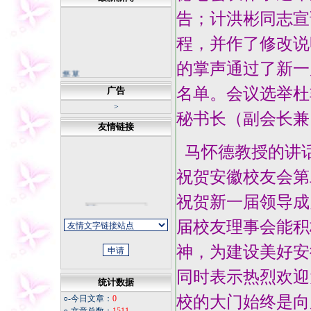
告；计洪彬同志宣
程，并作了修改说
的掌声通过了新一
悠草
凤台县的建置沿革
名单。会议选举杜
广告
凤台县的历史文化
>
天下谁人不识君
秘书长（副会长兼
友情链接
中国科幻底气来自大国重器
不断书写荒漠化防治新篇章
马怀德教授的讲
坚持正确的思想理念 传承中
华民族灵魂
祝贺安徽校友会第
冬日天寒，我从不怀疑春天
祝贺新一届领导成
的花朵
今夜
届校友理事会能积
同学老照片
福寿康宁
神，为建设美好安
微信记录怎样才能成为证据
同时表示热烈欢迎
统计数据
校的大门始终是向
○-今日文章：
0