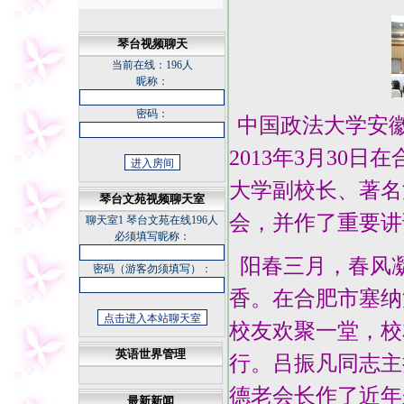
琴台视频聊天
当前在线：
196人
昵称：
密码：
中国政法大学安
2013年3月30
大学副校长、著名
琴台文苑视频聊天室
会，并作了重要讲
聊天室1
琴台文苑在线196人
必须填写昵称：
阳春三月，春风
密码（游客勿须填写）：
香。在合肥市塞纳
校友欢聚一堂，校
英语世界管理
行。吕振凡同志主
德老会长作了近年
最新新闻