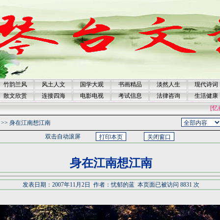
竹韵兰风
风土人文
国学大观
书画精品
淡然人生
现代诗词
散文欣赏
连接四海
电影电视
考试信息
法律咨询
生活健康
[忆
>>
身在江南想江南
双击自动滚屏
身在江南想江南
发表日期：2007年11月2日 作者：忧郁的蓝 本页面已被访问 8831 次