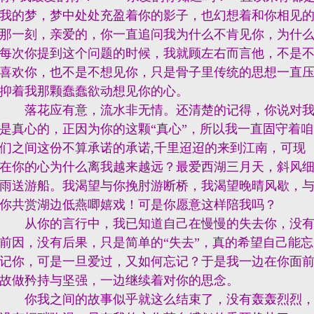
我的梦，梦中处处充盈着你的影子，也幻想着和你相见
那一刻，亲爱的，你一直追问我为什么不肯见你，为什
每次你提到这个问题的时候，我就顾左右而言他，不是
喜欢
你，也不是不想见你，只是骨子里传统的思想一直
抑着我那颗蠢蠢欲动想见你的心。
落花应有意，流水非无情。还清楚的记得，你说对
是真心的，正因为你的这颗“真心”，所以我一直固守着咱
们之间这份不算承诺的承诺,千里迢迢的来到江南，可现
在你的心为什么离我越来越远？最爱西湖三月天，斜风
雨送游船。我渴望与你挽肘游断桥，我渴望晚晴风歇，
你共赏湖边低燕唧嬉戏！可是你愿意这样陪我吗？
从你的言行中，我已知道自己在慢慢的失去你，没
前因，没有后果，只是简单的“失去”，真的希望自己能忘
记你，可是一旦爱过，又如何忘记？于是我一边在你面
故做矜持与坚强，一边继续着对你的思念。
你我之间的故事似乎就这么结束了，没有轰轰烈烈