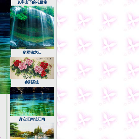
哀牢山下的花腰傣
翡翠独龙江
春到梁山
身在江南想江南
是