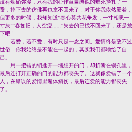
没有烟硝弥漫，只有我的心作茧自缚似的垂死挣扎了一
番，掉下去的仿佛再也拿不回来了，对于你我依然爱着
但更多的时候，我却知道“春心莫共花争发，一寸相思一
寸灰”“春如旧，人空瘦......”失去的已找不回来了，还是
下吧！
若爱，若不爱，有时只是一念之间。爱情终是敌不
世俗，你我始终是不能在
一起
的，其实我们都输给了自
己。
用一把错的钥匙开一堵想开的门，却折断在锁孔里
最后连打开正确的门的
能力
都丧失了。这就像爱错了一
人，在错误的爱情里遍体鳞伤，最后连爱的能力都丧失
了。