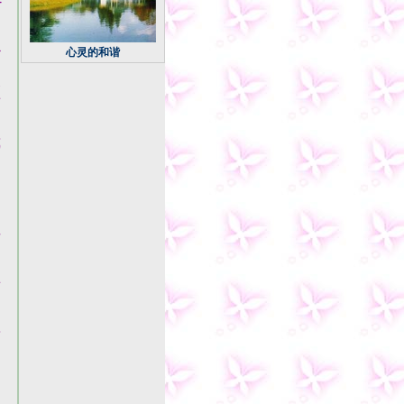
的
么
心灵的和谐
不
压
我
细
与
有
前
，