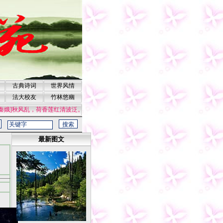
古典诗词
世界风情
法大校友
竹林悠幽
秦娥]秋风乱，荷香莲红清波泛。清波泛，酒冷诗残，兰舟梦断。黄菊开后东风伴，月
最新图文