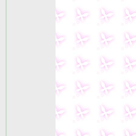
，
放
过
，
个