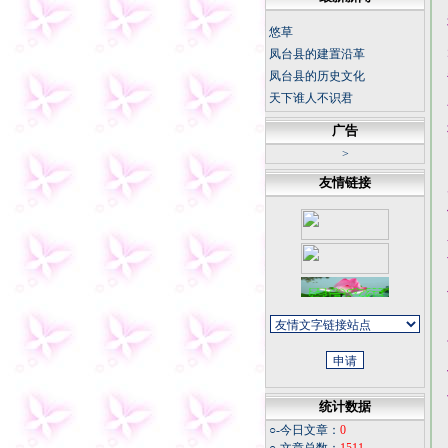
悠草
凤台县的建置沿革
凤台县的历史文化
天下谁人不识君
中国科幻底气来自大国重器
广告
不断书写荒漠化防治新篇章
>
坚持正确的思想理念 传承中
华民族灵魂
友情链接
冬日天寒，我从不怀疑春天
的花朵
今夜
同学老照片
福寿康宁
微信记录怎样才能成为证据
统计数据
○-今日文章：
0