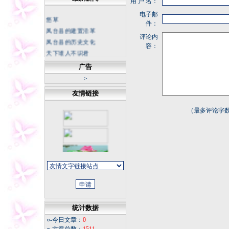
用 户 名：
电子邮
悠草
件：
凤台县的建置沿革
评论内
凤台县的历史文化
容：
天下谁人不识君
中国科幻底气来自大国重器
广告
不断书写荒漠化防治新篇章
>
坚持正确的思想理念 传承中
友情链接
华民族灵魂
冬日天寒，我从不怀疑春天
（最多评论字数
的花朵
今夜
同学老照片
福寿康宁
微信记录怎样才能成为证据
统计数据
○-今日文章：
0