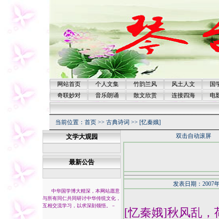
网站首页
个人文集
竹韵兰风
风土人文
国
奇联妙对
音乐朗诵
散文欣赏
连接四海
电
当前位置：
首页
>>
古典诗词
>>
[忆秦娥]
双击自动滚屏
文学大观园
最新公告
发表日期：2007年
中华国学博大精深，本网站愿意
与所有同仁共同研讨中华传统文化，
互相交流学习，以求深刻领悟。
－
[忆秦娥]秋风乱