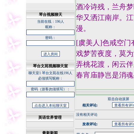
酒冷诗残，兰舟梦
琴台视频聊天
华又洒江南岸。江
当前在线：
196人
漫。
昵称：
密码：
[虞美人]色戒空
戏梦苦夜度，莫为
弄桃花渡，闲云伴
琴台文苑视频聊天室
聊天室1
琴台文苑在线196人
春宵庙静岂是消魂
必须填写昵称：
密码（游客勿须填写）：
双击自动滚屏
相关评论:
没有相关评论
英语世界管理
发表评论:
最新新闻