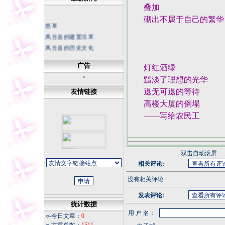
叠加
砌出不属于自己的繁华
悠草
凤台县的建置沿革
凤台县的历史文化
天下谁人不识君
广告
灯红酒绿
中国科幻底气来自大国重器
>
黯淡了理想的光华
不断书写荒漠化防治新篇章
坚持正确的思想理念 传承中
退无可退的等待
友情链接
华民族灵魂
高楼大厦的倒塌
冬日天寒，我从不怀疑春天
——写给农民工
的花朵
今夜
同学老照片
福寿康宁
双击自动滚屏
微信记录怎样才能成为证据
相关评论:
没有相关评论
发表评论:
统计数据
用 户 名：
○-今日文章：
0