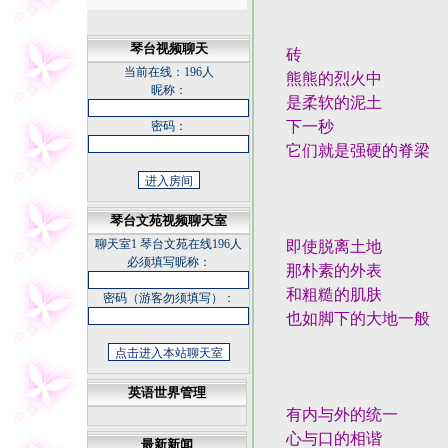
琴台视频聊天
砖
当前在线：
196人
熊熊的烈火中
昵称：
是柔软的泥土
下一秒
密码：
它们就是强硬的脊梁
琴台文苑视频聊天室
聊天室1
琴台文苑在线196人
即使脱离土地
必须填写昵称：
那朴素的外表
和粗糙的肌肤
密码（游客勿须填写）：
也如脚下的大地一般
英语世界管理
有内与外的统一
心与口的相谐
最新新闻