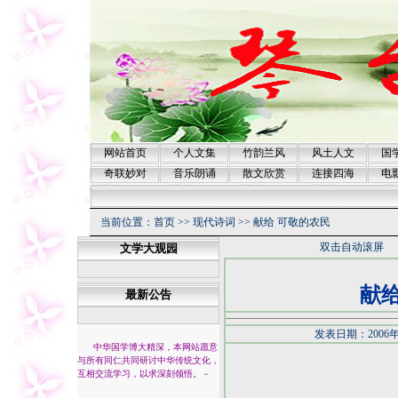
网站首页
个人文集
竹韵兰风
风土人文
国
奇联妙对
音乐朗诵
散文欣赏
连接四海
电
当前位置：
首页
>>
现代诗词
>>
献给 可敬的农民
双击自动滚屏
文学大观园
献给
最新公告
发表日期：2006年
中华国学博大精深，本网站愿意
与所有同仁共同研讨中华传统文化，
互相交流学习，以求深刻领悟。
－