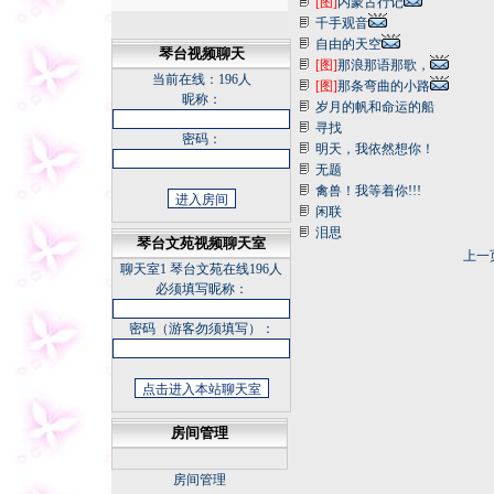
[图]
内蒙古行记
千手观音
自由的天空
琴台视频聊天
[图]
那浪那语那歌，
当前在线：
196人
[图]
那条弯曲的小路
昵称：
岁月的帆和命运的船
寻找
密码：
明天，我依然想你！
无题
禽兽！我等着你!!!
闲联
泪思
琴台文苑视频聊天室
上一
聊天室1
琴台文苑在线196人
必须填写昵称：
密码（游客勿须填写）：
房间管理
房间管理