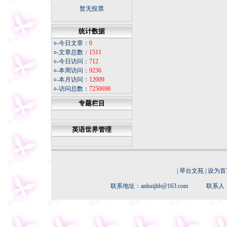
不断书写荒漠化防治新篇章
暂无投票
坚持正确的思想理念 传承中
华民族灵魂
统计数据
冬日天寒，我从不怀疑春天
的花朵
○-今日文章：
0
○-文章总数：
1511
今夜
○-今日访问：
712
同学老照片
○-本周访问：
9236
福寿康宁
○-本月访问：
12009
微信记录怎样才能成为证据
○-访问总数：
7250698
专题栏目
英语世界管理
|
琴台文苑
|
设为首
联系地址：anhuijhb@163.com 联系人