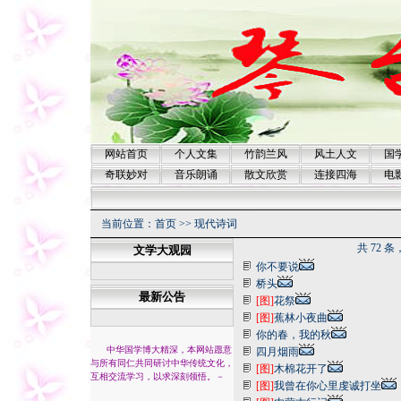
网站首页
个人文集
竹韵兰风
风土人文
国
奇联妙对
音乐朗诵
散文欣赏
连接四海
电
当前位置：
首页
>>
现代诗词
共 72 条
文学大观园
你不要说
桥头
最新公告
[图]
花祭
[图]
蕉林小夜曲
你的春，我的秋
中华国学博大精深，本网站愿意
四月烟雨
与所有同仁共同研讨中华传统文化，
[图]
木棉花开了
互相交流学习，以求深刻领悟。
－
[图]
我曾在你心里虔诚打坐