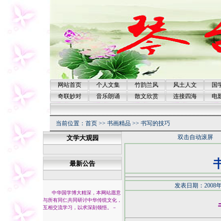
网站首页
个人文集
竹韵兰风
风土人文
国
奇联妙对
音乐朗诵
散文欣赏
连接四海
电
当前位置：
首页
>>
书画精品
>>
书写的技巧
双击自动滚屏
文学大观园
最新公告
发表日期：2008年
中华国学博大精深，本网站愿意
与所有同仁共同研讨中华传统文化，
互相交流学习，以求深刻领悟。
－