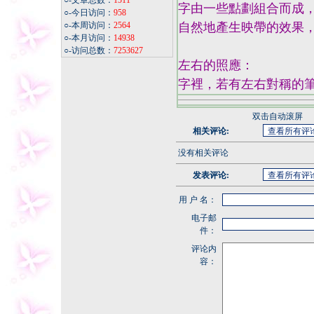
○-文章总数：
1511
字由一些點劃組合而成
○-今日访问：
958
○-本周访问：
2564
自然地產生映帶的效果
○-本月访问：
14938
○-访问总数：
7253627
左右的照應：
字裡，若有左右對稱的
双击自动滚屏
相关评论:
没有相关评论
发表评论:
用 户 名：
电子邮
件：
评论内
容：