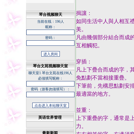
揖讓：
琴台视频聊天
如同生活中人與人相互
当前在线：
196人
昵称：
美。
凡由幾個部分結合而成
密码：
互相觸犯。
穿插：
琴台文苑视频聊天室
凡上下疊合而成的字，
聊天室1
琴台文苑在线196人
免點劃不當相接重疊。
必须填写昵称：
下筆前，先構思點劃安
密码（游客勿须填写）：
最適當的地方。
並重：
英语世界管理
上下重疊的字，通常是
力。
最新新闻
悠草