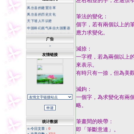
左右相並的字，左邊須
凤台县的建置沿革
凤台县的历史文化
筆法的變化：
天下谁人不识君
個字，若有兩個以上的
中国科幻底气来自大国重器
應力求變化。
不断书写荒漠化防治新篇章
广告
坚持正确的思想理念 传承中
华民族灵魂
>
減捺：
冬日天寒，我从不怀疑春天
友情链接
一字裡，若為兩個以上
的花朵
今夜
來表示。
同学老照片
有時只有一捺，但為美
福寿康宁
微信记录怎样才能成为证据
減鉤：
一個字，為求變化有兩
略。
筆畫間的映帶：
统计数据
○-今日文章：
0
即「筆斷意連」。